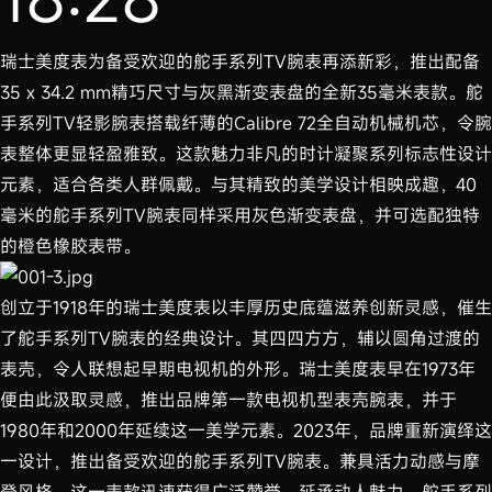
瑞士美度表为备受欢迎的舵手系列TV腕表再添新彩，推出配备
35 x 34.2 mm精巧尺寸与灰黑渐变表盘的全新35毫米表款。舵
手系列TV轻影腕表搭载纤薄的Calibre 72全自动机械机芯，令腕
表整体更显轻盈雅致。这款魅力非凡的时计凝聚系列标志性设计
元素，适合各类人群佩戴。与其精致的美学设计相映成趣，40
毫米的舵手系列TV腕表同样采用灰色渐变表盘，并可选配独特
的橙色橡胶表带。
创立于1918年的瑞士美度表以丰厚历史底蕴滋养创新灵感，催生
了舵手系列TV腕表的经典设计。其四四方方，辅以圆角过渡的
表壳，令人联想起早期电视机的外形。瑞士美度表早在1973年
便由此汲取灵感，推出品牌第一款电视机型表壳腕表，并于
1980年和2000年延续这一美学元素。2023年，品牌重新演绎这
一设计，推出备受欢迎的舵手系列TV腕表。兼具活力动感与摩