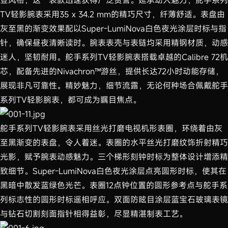
登风格，这一表款迅速获得广泛赞誉。延承动人魅力，舵手系列
TV轻影腕表采用35 x 34.2 mm的精巧尺寸，纤薄舒适。表盘由
灰至黑的渐变效果配以Super-LumiNova白色夜光涂层时标与指
针，确保昼夜清晰读时。腕表表壳与表链均采用精钢材质，动感
迷人，坚韧耐用。舵手系列TV轻影腕表搭载卓越的Calibre 72机
芯，配备先进的Nivachron™游丝，提供长达72小时动能存储，
展现非凡可靠性。精妙魅力，细节流露，无论何种场合佩戴舵手
系列TV轻影腕表，都可成为瞩目焦点。
舵手系列TV轻影腕表采用丝光打磨电视机形表圈，环绕着由灰
至黑渐变的表盘，令人着迷。表圈的水平丝光打磨纹饰折射精巧
光影，赋予腕表动感魅力。三个梯形刻钟时标为整体设计增添精
致细节。Super-LumiNova白色夜光涂层点亮圆形时标，使其在
黑暗中散发蓝绿色光芒。表圈12点钟位置的圆形参考点与舵手系
列标志性的圆形时标遥相呼应。双面防眩目涂层蓝宝石玻璃表镜
与钻石切割刻面指针相得益彰，尽显精湛制表工艺。