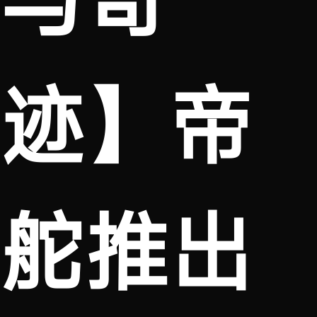
迹】帝
舵推出