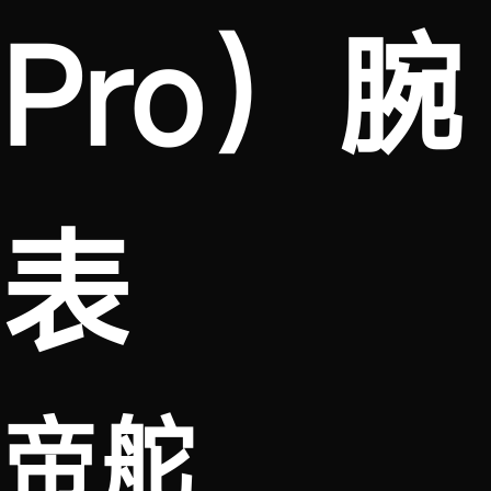
Pro）腕
表
帝舵