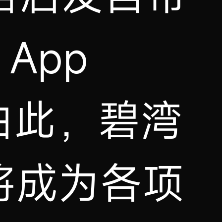
 App
队。由此，碧湾
将成为各项