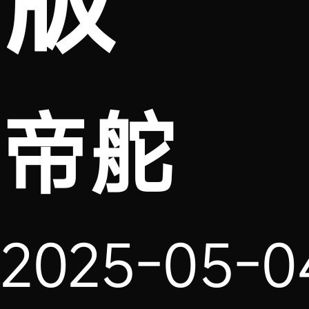
版”
帝舵
2025-05-0