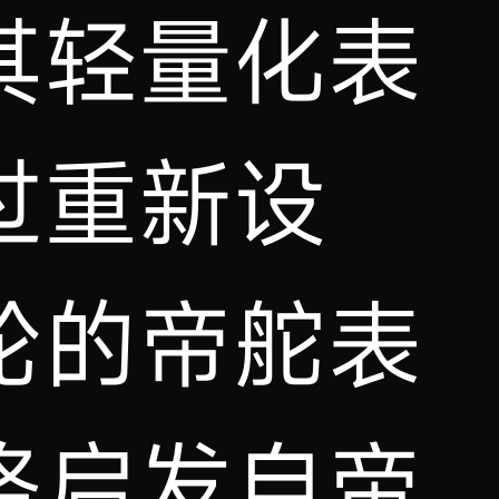
其轻量化表
过重新设
轮的帝舵表
格启发自帝