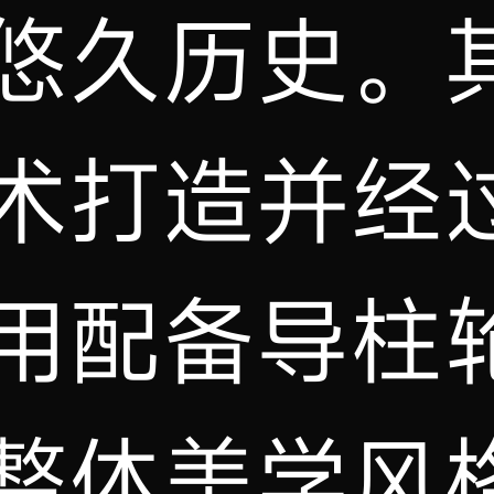
悠久历史。
术打造并经
用配备导柱
整体美学风