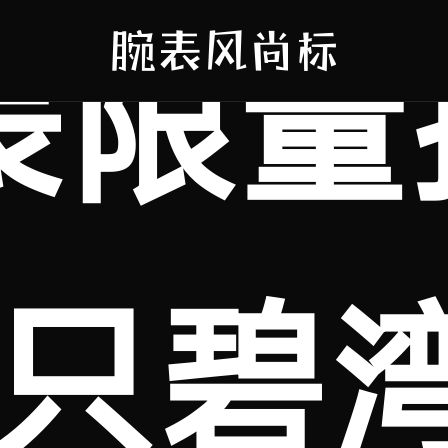
表限量
25只