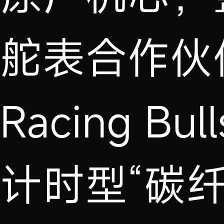
舵表合作伙伴V
Racing B
计时型“碳纤