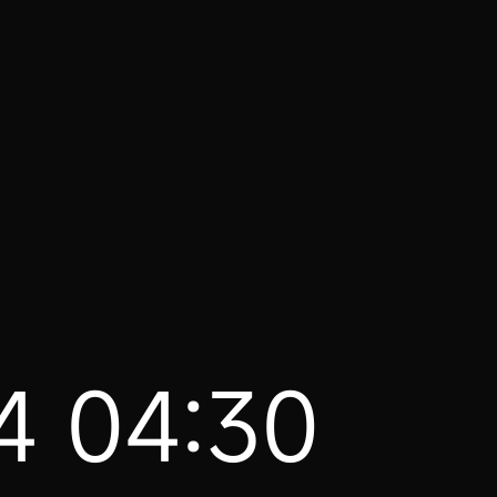
4 04:30