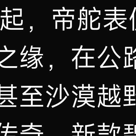
年代起，帝舵
之缘，在公
甚至沙漠越
传奇。新款