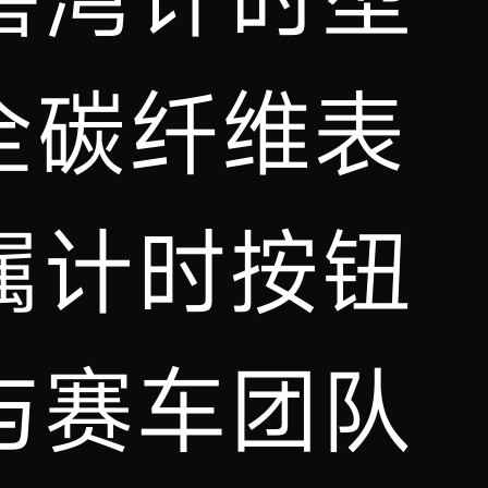
全碳纤维表
属计时按钮
与赛车团队