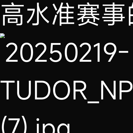
高水准赛事