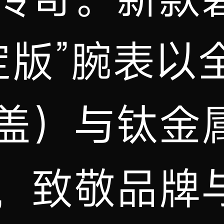
定版”腕表以
盖）与钛金
，致敬品牌