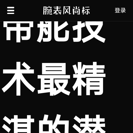
帝舵技
登录
术最精
湛的潜