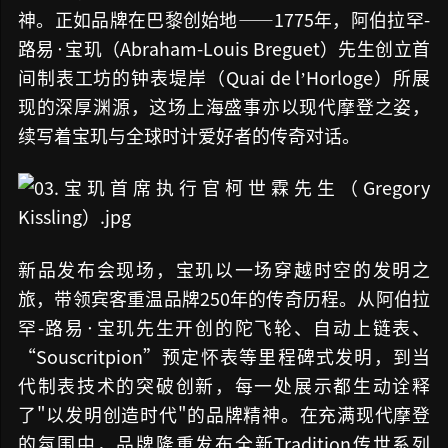
神。正如品牌在巴黎创始地——1775年，阿伯拉罕-
路易·宝玑（Abraham-Louis Breguet）先生创立首
间制表工坊的钟表堤岸（Quai de l’Horloge）所展
现的深厚渊源，这场上海盛事亦以现代摩登之姿，
续写着宝玑与全球时计爱好者的传奇对话。
新品发布会现场，宝玑以一场穿越时空的发明之
旅，带领宾客重温品牌250年的传奇历程。从阿伯拉
罕-路易·宝玑先生开创的陀飞轮、自动上链表、
“Souscritpion”预定怀表等里程碑式发明，到当
代制表技术的突破创新，每一处展示都生动诠释
了"以发明创造时代"的品牌精神。在充满现代摩登
的氛围中，品牌隆重发布全新Tradition传世系列