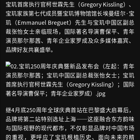
宝玑首席执行官柯世霖先生（Gregory Kissling）、
宝玑家族第七代成员暨宝玑博物馆馆长埃曼纽尔·宝
玑（Emmanuel Breguet）先生与宝玑中国区副总
裁张怡女士亲临现场，国际著名导演曹保平、青年
演员那尔那茜、青年企业家罗成及众多媒体嘉宾、
品牌好友共襄盛举。
继4月底250周年全球庆典首站在巴黎盛大启幕后，
品牌将第二站特别选址上海——这座融合东方韵味
与国际视野的现代都市，不仅彰显品牌对中国市场
的重视，更呼应了宝玑根植历史、面向未来的精