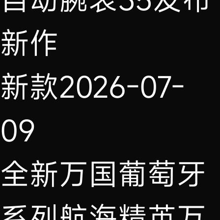
新作
新款
2026-07-
09
全新万国葡萄牙
系列航海精英万