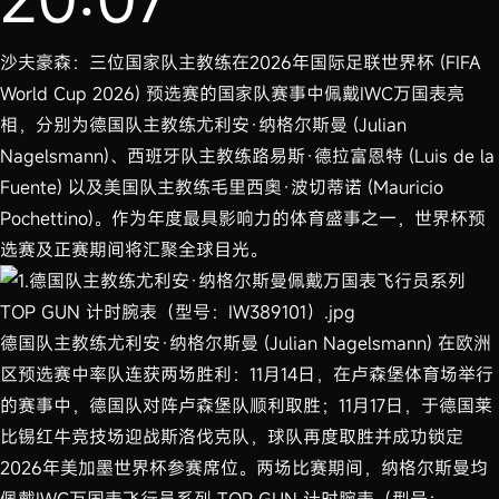
沙夫豪森：三位国家队主教练在2026年国际足联世界杯 (FIFA
World Cup 2026) 预选赛的国家队赛事中佩戴IWC万国表亮
相，分别为德国队主教练尤利安·纳格尔斯曼 (Julian
Nagelsmann)、西班牙队主教练路易斯·德拉富恩特 (Luis de la
Fuente) 以及美国队主教练毛里西奥·波切蒂诺 (Mauricio
Pochettino)。作为年度最具影响力的体育盛事之一，世界杯预
选赛及正赛期间将汇聚全球目光。
德国队主教练尤利安·纳格尔斯曼 (Julian Nagelsmann) 在欧洲
区预选赛中率队连获两场胜利：11月14日，在卢森堡体育场举行
的赛事中，德国队对阵卢森堡队顺利取胜；11月17日，于德国莱
比锡红牛竞技场迎战斯洛伐克队，球队再度取胜并成功锁定
2026年美加墨世界杯参赛席位。两场比赛期间，纳格尔斯曼均