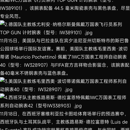
佩戴IWC万国表飞行员系列 TOP GUN 计时腕表（型号：
IW389101），该腕表配备 44.5 毫米陶瓷表壳与黑色表盘，尽显
专业风范。
11月15日，美国队与巴拉圭队在宾夕法尼亚州切斯特市的斯巴鲁
公园球场举行国际友谊赛。赛前，美国队主教练毛里西奥·波切
蒂诺 (Mauricio Pochettino) 佩戴了IWC万国表工程师自动腕表
40（型号：IW328907）与FIFA官方吉祥物合影留念，该腕表配
备40毫米不锈钢表壳与蓝色表盘。
11月18日，在西班牙塞维利亚拉卡图哈体育场举行的预选赛中，
西班牙队与土耳其队战平，主教练路易斯·德拉富恩特 (Luis de