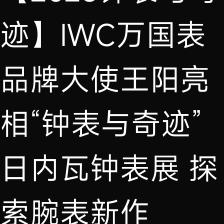
迹】IWC万国表
品牌大使王阳亮
相“钟表与奇迹”
日内瓦钟表展 探
索腕表新作