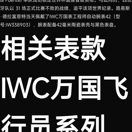
la Fuente) 率队成功锁定世界杯直接晋级资格。与此同时，西班
牙队以 31 场正式比赛不败的战绩，追平该项世界纪录。路易斯
·德拉富恩特当天佩戴了IWC万国表工程师自动腕表42（型
号:IW338903），腕表配备42毫米陶瓷表壳与黑色表盘。
相关表款
IWC万国飞
行员系列