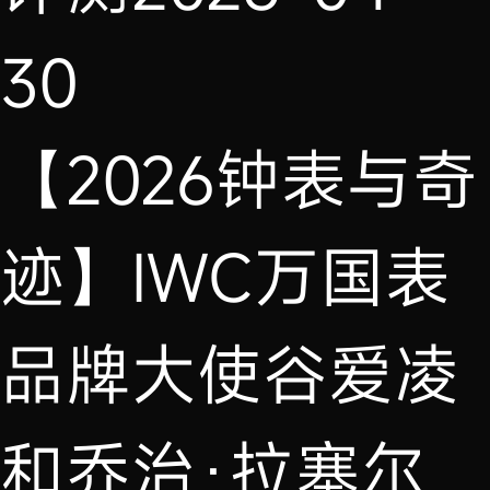
30
【2026钟表与奇
迹】IWC万国表
品牌大使谷爱凌
和乔治·拉塞尔